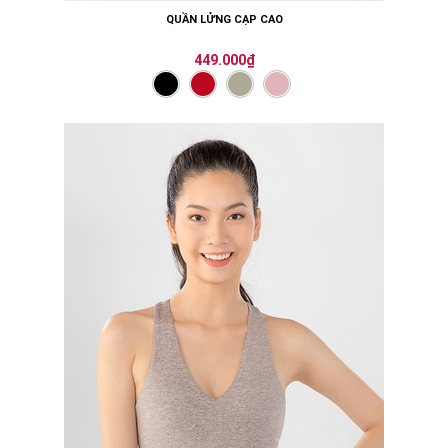
QUẦN LỬNG CẠP CAO
449.000₫