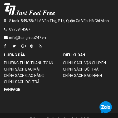
Stock: 549/58/3 Lê Văn Thọ, P14, Quận Gò Vấp, Hồ Chí Minh
0975914567
info@hanghieu247.vn
HƯỚNG DẪN
ĐIỀU KHOẢN
PHƯƠNG THỨC THANH TOÁN
CHÍNH SÁCH VẬN CHUYỂN
CHÍNH SÁCH BẢO MẬT
CHÍNH SÁCH ĐỔI TRẢ
CHÍNH SÁCH GIAO HÀNG
CHÍNH SÁCH BẢO HÀNH
CHÍNH SÁCH ĐỔI TRẢ
FANPAGE