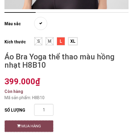
Màu sắc
S
M
L
XL
Kích thước
Áo Bra Yoga thể thao màu hồng
nhạt H8B10
399.000₫
Còn hàng
Mã sản phẩm: H8B10
SỐ LƯỢNG
MUA HÀNG