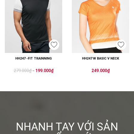
HH247 -FIT TRAINNING
HH247 W BASIC V NECK
279.000₫
-
199.000₫
249.000₫
NHANH TAY VỚI SẢN