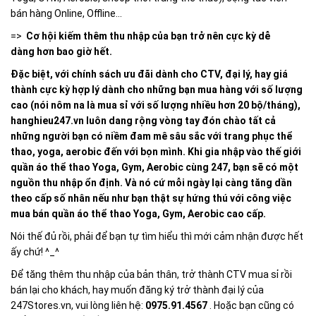
bán hàng Online, Offline...
=>
Cơ hội kiếm thêm thu nhập của bạn trở nên cực kỳ dễ
dàng hơn bao giờ hết.
Đặc biệt, với chính sách ưu đãi dành cho CTV, đại lý, hay giá
thành cực kỳ hợp lý dành cho những bạn mua hàng với số lượng
cao (nói nôm na là mua sỉ với số lượng nhiều hơn 20 bộ/tháng),
hanghieu247.vn luôn dang rộng vòng tay đón chào tất cả
những người bạn có niềm đam mê sâu sắc với trang phục thể
thao, yoga, aerobic đến với bọn mình. Khi gia nhập vào thế giới
quần áo thể thao Yoga, Gym, Aerobic cùng 247, bạn sẽ có một
nguồn thu nhập ổn định. Và nó cứ mỗi ngày lại càng tăng dần
theo cấp số nhân nếu như bạn thật sự hứng thú với công việc
mua bán quần áo thể thao Yoga, Gym, Aerobic cao cấp.
Nói thế đủ rồi, phải để bạn tự tìm hiểu thì mới cảm nhận được hết
ấy chứ! ^_^
Để tăng thêm thu nhập của bản thân, trở thành CTV mua sỉ rồi
bán lại cho khách, hay muốn đăng ký trở thành đại lý của
247Stores.vn, vui lòng liên hệ:
0975.91.4567
. Hoặc bạn cũng có