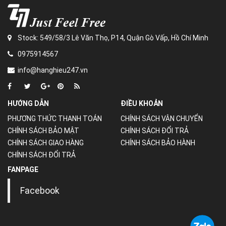
Stock: 549/58/3 Lê Văn Thọ, P14, Quận Gò Vấp, Hồ Chí Minh
0975914567
info@hanghieu247.vn
HƯỚNG DẪN
ĐIỀU KHOẢN
PHƯƠNG THỨC THANH TOÁN
CHÍNH SÁCH VẬN CHUYỂN
CHÍNH SÁCH BẢO MẬT
CHÍNH SÁCH ĐỔI TRẢ
CHÍNH SÁCH GIAO HÀNG
CHÍNH SÁCH BẢO HÀNH
CHÍNH SÁCH ĐỔI TRẢ
FANPAGE
Facebook