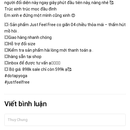
người đối diện này ngay giây phút đầu tiên này, nàng nhé 🥰
Trúc xinh trúc mọc đầu đình
Em xinh e đứng một mình cũng xinh 😍
💥-Sản phẩm Just Feel Free co giãn 04 chiều thỏa mái – thấm hút
mồ hôi .
💥Giao hàng nhanh chóng
💥Hỗ trợ đổi size
💥Kiểm tra sản phẩm hài lòng mới thanh toán ạ .
💥hàng sẵn tại shop
💥inbox để được tư vấn ạ🤸‍♀️🤾‍♀️
💥 Bộ giá: 898k sale chỉ còn 599k ạ🥰
#dotapyoga
#justfeelfree
Viết bình luận