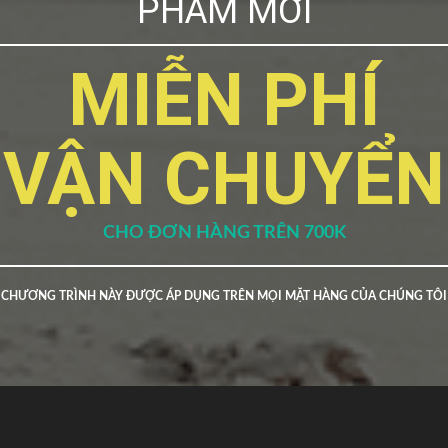
PHẨM MỚI
MIỄN PHÍ
VẬN CHUYỂN
CHO ĐƠN HÀNG TRÊN 700K
CHƯƠNG TRÌNH NÀY ĐƯỢC ÁP DỤNG TRÊN MỌI MẶT HÀNG CỦA CHÚNG TÔI