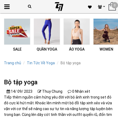
0
SALE
QUẦN YOGA
ÁO YOGA
WOMEN
Trang chủ
Tin Tức Về Yoga
Bộ tập yoga
Bộ tập yoga
14/ 09/ 2023
Thuy Chung
0 Nhận xét
Tiếp thêm nguồn cảm hứng yêu đời với bộ ảnh xinh trong set đỏ
đô cực kì hút mắt. Khoác lên mình một bộ đồ tập xinh xẻo và vừa
vặn với cơ thể sẽ nâng cao sự tự tin và năng lượng tập luyện bên
trong bạn. Cùng lên dây cót tinh thần với outfit quyến rũ, đốn tim