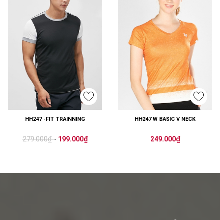
HH247 -FIT TRAINNING
HH247 W BASIC V NECK
279.000₫
-
199.000₫
249.000₫