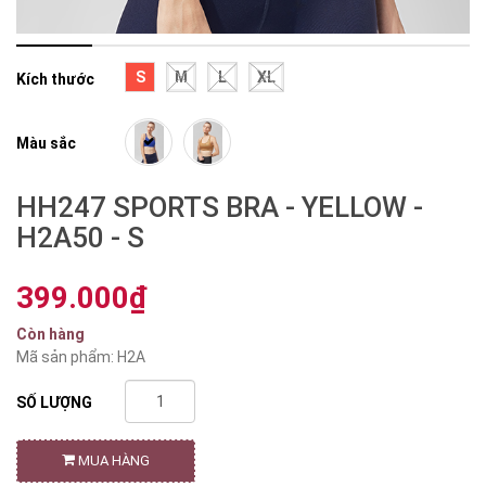
S
M
L
XL
Kích thước
Màu sắc
HH247 SPORTS BRA - YELLOW -
H2A50 - S
399.000₫
Còn hàng
Mã sản phẩm: H2A
SỐ LƯỢNG
MUA HÀNG