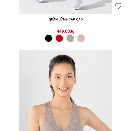
QUẦN LỬNG CẠP CAO
449.000₫