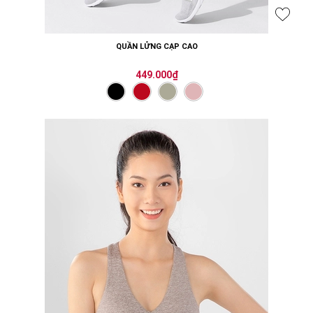
QUẦN LỬNG CẠP CAO
449.000₫