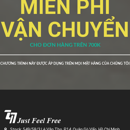
MIỄN PHÍ
VẬN CHUYỂN
CHO ĐƠN HÀNG TRÊN 700K
CHƯƠNG TRÌNH NÀY ĐƯỢC ÁP DỤNG TRÊN MỌI MẶT HÀNG CỦA CHÚNG TÔI
Stock: 549/58/3 Lê Văn Thọ, P14, Quận Gò Vấp, Hồ Chí Minh