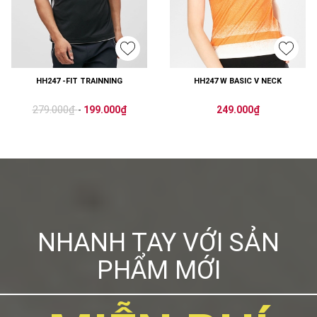
HH247 -FIT TRAINNING
HH247 W BASIC V NECK
279.000₫
-
199.000₫
249.000₫
NHANH TAY VỚI SẢN
PHẨM MỚI