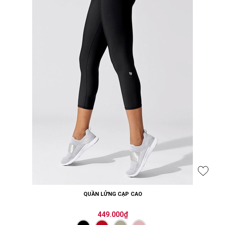
QUẦN LỬNG CẠP CAO
449.000₫