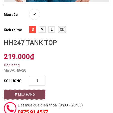
Màu sắc
S
M
L
XL
Kích thước
HH247 TANK TOP
219.000₫
Còn hàng
Mã SP: H8A20
SỐ LƯỢNG
MUA HÀNG
Đặt mua qua điện thoại (8h00 - 20h00)
0975 91 4567