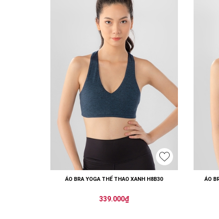
ÁO BRA YOGA THỂ THAO XANH H8B30
ÁO B
339.000₫