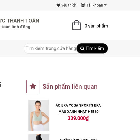
Yêu thích
Tài khoản
ỨC THANH TOÁN
0 sản phẩm
 toán linh động
Tìm kiếm
G
Sản phẩm liên quan
ÁO BRA YOGA SPORTS BRA
MÀU XANH NHẠT H8B60
339.000₫