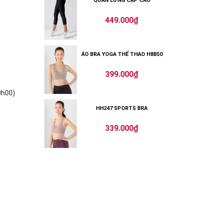
QUẦN LỬNG CẠP CAO
449.000₫
ÁO BRA YOGA THỂ THAO H8B50
399.000₫
0h00)
HH247 SPORTS BRA
339.000₫