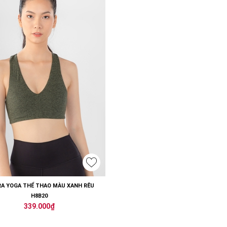
RA YOGA THỂ THAO MÀU XANH RÊU
H8B20
339.000₫