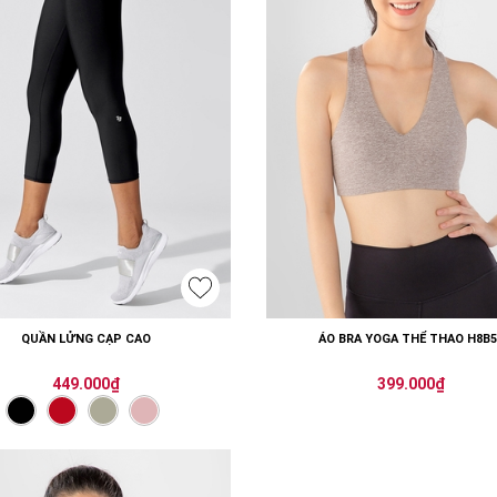
QUẦN LỬNG CẠP CAO
ÁO BRA YOGA THỂ THAO H8B5
449.000₫
399.000₫