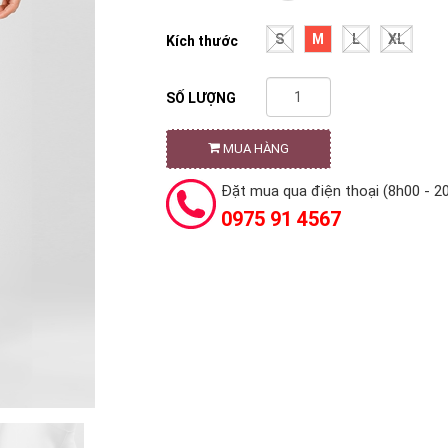
S
M
L
XL
Kích thước
SỐ LƯỢNG
MUA HÀNG
Đặt mua qua điện thoại (8h00 - 2
0975 91 4567