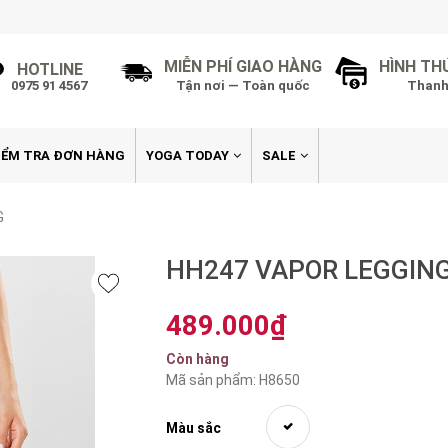
MIỄN PHÍ GIAO HÀNG
HÌNH TH
HOTLINE
0975 91 4567
Tận nơi — Toàn quốc
Thanh
IỂM TRA ĐƠN HÀNG
YOGA TODAY
SALE
G
HH247 VAPOR LEGGIN
489.000₫
Còn hàng
Mã sản phẩm: H8650
Màu sắc