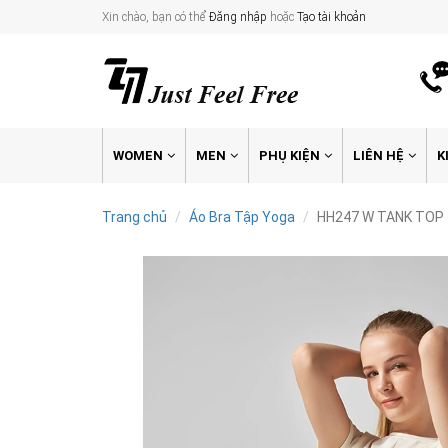
Xin chào, bạn có thể
Đăng nhập
hoặc
Tạo tài khoản
WOMEN
MEN
PHỤ KIỆN
LIÊN HỆ
K
Trang chủ
Áo Bra Tập Yoga
HH247 W TANK TOP