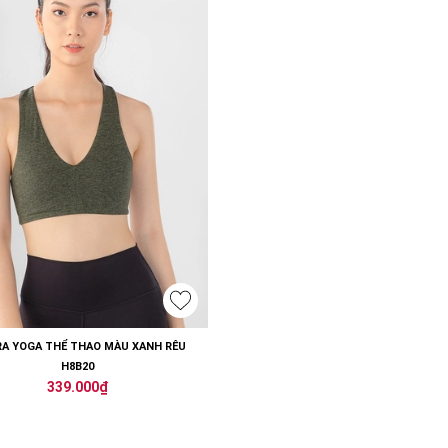
RA YOGA THỂ THAO MÀU XANH RÊU
H8B20
339.000₫