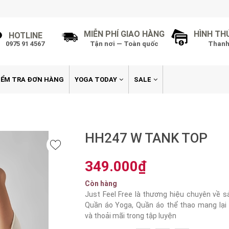
MIỄN PHÍ GIAO HÀNG
HÌNH TH
HOTLINE
0975 91 4567
Tận nơi — Toàn quốc
Thanh
IỂM TRA ĐƠN HÀNG
YOGA TODAY
SALE
HH247 W TANK TOP
349.000₫
Còn hàng
Just Feel Free là thương hiệu chuyên về 
Quần áo Yoga, Quần áo thể thao mang lại 
và thoải mãi trong tập luyện