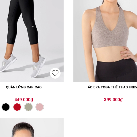
QUẦN LỬNG CẠP CAO
ÁO BRA YOGA THỂ THAO H8B5
449.000₫
399.000₫