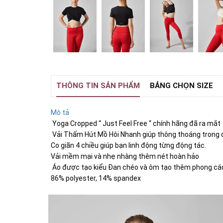
THÔNG TIN SẢN PHẨM
BẢNG CHỌN SIZE
Mô tả
Yoga Cropped “ Just Feel Free “ chính hãng đã ra mắt
Vải Thấm Hút Mồ Hôi Nhanh giúp thông thoáng trong q
Co giãn 4 chiều giúp bạn linh động từng động tác.
Vải mềm mại và nhẹ nhàng thêm nét hoàn hảo
Áo được tạo kiểu Đan chéo và ôm tạo thêm phong cách
86% polyester, 14% spandex