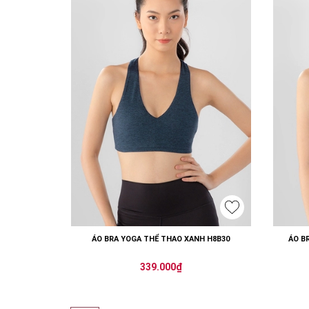
ÁO BRA YOGA THỂ THAO XANH H8B30
ÁO B
339.000₫