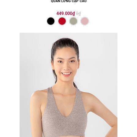
QUẦN LỬNG CẠP CAO
0₫
449.000₫