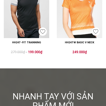
HH247 -FIT TRAINNING
HH247 W BASIC V NECK
279.000₫
-
199.000₫
249.000₫
NHANH TAY VỚI SẢN
PHẨM MỚI