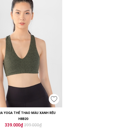
RA YOGA THỂ THAO MÀU XANH RÊU
H8B20
399.000₫
339.000₫