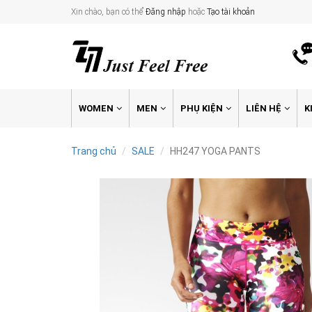
Xin chào, bạn có thể
Đăng nhập
hoặc
Tạo tài khoản
WOMEN
MEN
PHỤ KIỆN
LIÊN HỆ
K
Trang chủ
SALE
HH247 YOGA PANTS