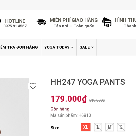
MIỄN PHÍ GIAO HÀNG
HÌNH TH
HOTLINE
0975 91 4567
Tận nơi — Toàn quốc
Thanh
IỂM TRA ĐƠN HÀNG
YOGA TODAY
SALE
HH247 YOGA PANTS
179.000₫
519.000₫
Còn hàng
Mã sản phẩm: H6810
XL
L
M
S
Size