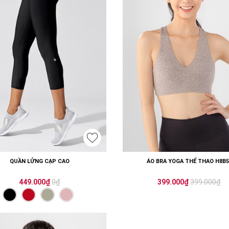
QUẦN LỬNG CẠP CAO
ÁO BRA YOGA THỂ THAO H8B5
0₫
399.000₫
449.000₫
399.000₫