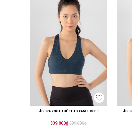
ÁO BRA YOGA THỂ THAO XANH H8B30
ÁO B
399.000₫
339.000₫