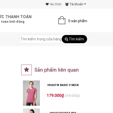
Yêu thích
Tài khoản
ỨC THANH TOÁN
0 sản phẩm
 toán linh động
Tìm kiếm
Sản phẩm liên quan
HH247 W BASIC V NECK
179.000₫
319.000₫