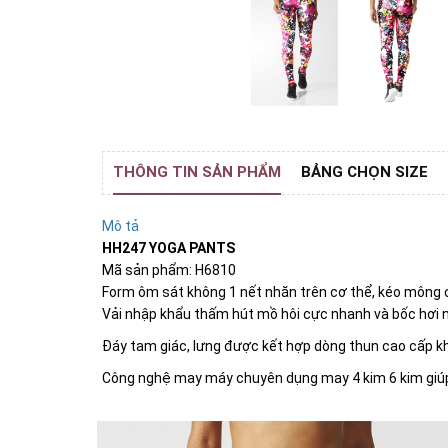
THÔNG TIN SẢN PHẨM
BẢNG CHỌN SIZE
Mô tả
HH247 YOGA PANTS
Mã sản phẩm: H6810
Form ôm sát không 1 nết nhăn trên cơ thể, kéo mông 
Vải nhập khẩu thấm hút mồ hôi cực nhanh và bốc hơi n
Đáy tam giác, lưng được kết hợp dòng thun cao cấp khô
Công nghệ may máy chuyên dụng may 4 kim 6 kim giúp n