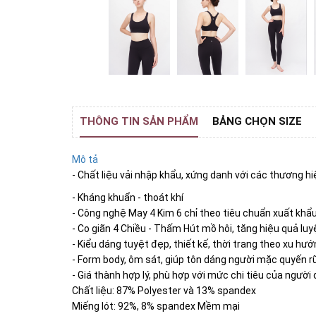
THÔNG TIN SẢN PHẨM
BẢNG CHỌN SIZE
Mô tả
- Chất liệu vải nhập khẩu, xứng danh với các thương hiệ
- Kháng khuẩn - thoát khí
- Công nghệ May 4 Kim 6 chỉ theo tiêu chuẩn xuất khẩ
- Co giãn 4 Chiều - Thấm Hút mồ hôi, tăng hiệu quả luy
- Kiểu dáng tuyệt đẹp, thiết kế, thời trang theo xu hướ
- Form body, ôm sát, giúp tôn dáng người mặc quyến 
- Giá thành hợp lý, phù hợp với mức chi tiêu của người
Chất liệu: 87% Polyester và 13% spandex
Miếng lót: 92%, 8% spandex Mềm mại