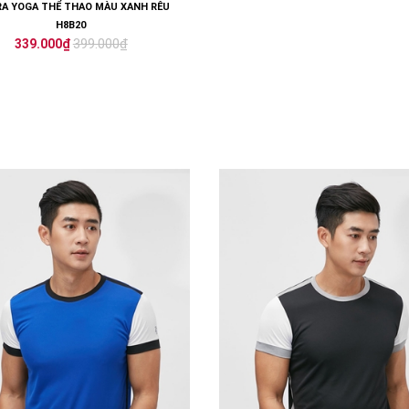
RA YOGA THỂ THAO MÀU XANH RÊU
H8B20
399.000₫
339.000₫