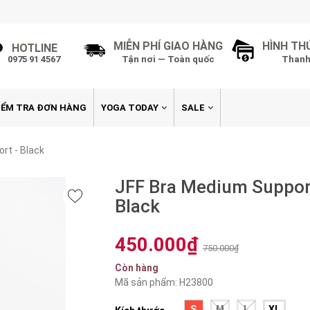
MIỄN PHÍ GIAO HÀNG
HÌNH TH
HOTLINE
0975 91 4567
Tận nơi — Toàn quốc
Thanh
IỂM TRA ĐƠN HÀNG
YOGA TODAY
SALE
rt - Black
JFF Bra Medium Suppor
Black
450.000₫
750.000₫
Còn hàng
Mã sản phẩm: H23800
S
M
L
XL