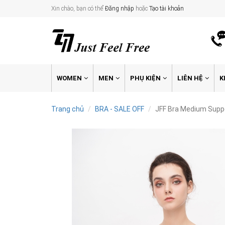
Xin chào, bạn có thể
Đăng nhập
hoặc
Tạo tài khoản
WOMEN
MEN
PHỤ KIỆN
LIÊN HỆ
K
Trang chủ
BRA - SALE OFF
JFF Bra Medium Suppo