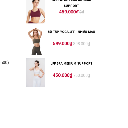
JFF ENERGY BRA MEDIUM
SUPPORT
459.000₫
0₫
BỘ TẬP YOGA JFF - NHIỀU MÀU
599.000₫
898.000₫
0h00)
JFF BRA MEDIUM SUPPORT
450.000₫
750.000₫