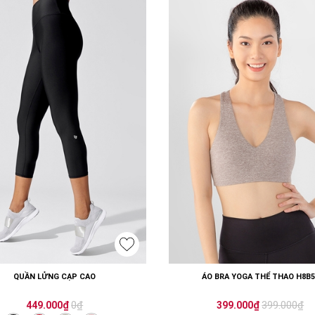
QUẦN LỬNG CẠP CAO
ÁO BRA YOGA THỂ THAO H8B5
0₫
399.000₫
449.000₫
399.000₫