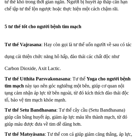
tư thế khó trong thời gian ngắn. Người bị huyết áp thấp cần hạn
chế tập tư thế lộn ngược hoặc thực hiện một cách chậm rãi.
5 tư thế tốt cho người bệnh tim mạch
Tư thế Vajrasana
: Hay còn gọi là tư thế uốn người về sau có tác
dụng cải thiện chức năng hô hấp, đào thải các chất độc như
Carbon Dioxide, Axit Lactic.
Tư thế Utthita Parsvakonasana
: Tư thế
Yoga cho người bệnh
tim mạch
này tạo nên góc nghiêng một bên, giúp cơ quan nội
tạng cảm nhận áp lực từ bên ngoài, từ đó kích thích đào thải độc
tố, bảo vệ tim mạch khỏe mạnh.
Tư thế Setu Bandhasana
: Tư thế cây cầu (Setu Bandhasana)
giúp cân bằng huyết áp, giảm áp lực máu lên thành mạch, từ đó
giúp máu được đưa về tim dễ dàng hơn.
Tư thế Matsyāsana
: Tư thế con cá giúp giảm căng thẳng, áp lực,