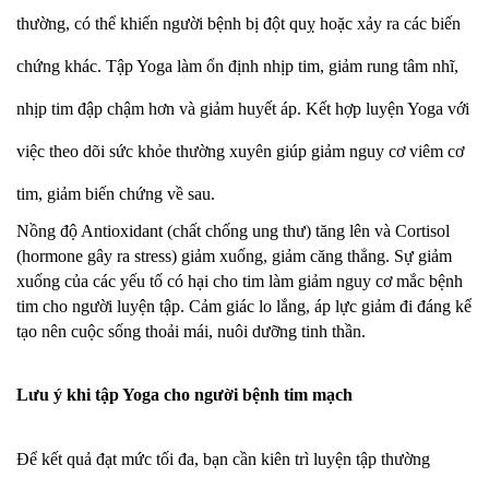
thường, có thể khiến người bệnh bị đột quỵ hoặc xảy ra các biến
chứng khác. Tập Yoga làm ổn định nhịp tim, giảm rung tâm nhĩ,
nhịp tim đập chậm hơn và giảm huyết áp. Kết hợp luyện Yoga với
việc theo dõi sức khỏe thường xuyên giúp giảm nguy cơ viêm cơ
tim, giảm biến chứng về sau.
Nồng độ Antioxidant (chất chống ung thư) tăng lên và Cortisol
(hormone gây ra stress) giảm xuống, giảm căng thẳng. Sự giảm
xuống của các yếu tố có hại cho tim làm giảm nguy cơ mắc bệnh
tim cho người luyện tập. Cảm giác lo lắng, áp lực giảm đi đáng kể
tạo nên cuộc sống thoải mái, nuôi dưỡng tinh thần.
Lưu ý khi tập Yoga cho người bệnh tim mạch
Để kết quả đạt mức tối đa, bạn cần kiên trì luyện tập thường