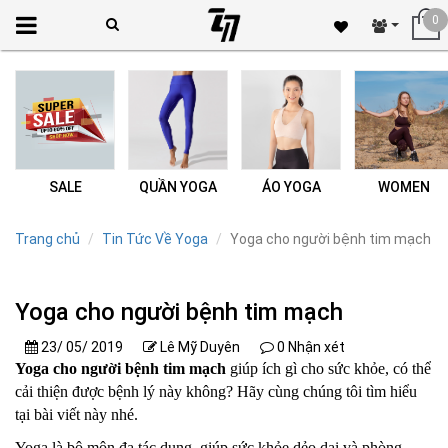
0
SALE
QUẦN YOGA
ÁO YOGA
WOMEN
Trang chủ
Tin Tức Về Yoga
Yoga cho người bệnh tim mạch
Yoga cho người bệnh tim mạch
23/ 05/ 2019
Lê Mỹ Duyên
0 Nhận xét
Yoga cho người bệnh tim mạch
giúp ích gì cho sức khỏe, có thể
cải thiện được bệnh lý này không? Hãy cùng chúng tôi tìm hiểu
tại bài viết này nhé.
Yoga là bộ môn đa tác dụng, giúp sức khỏe dẻo dai và phòng