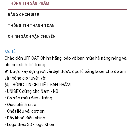
THÔNG TIN SẢN PHẨM
BẢNG CHỌN SIZE
THÔNG TIN THANH TOÁN
CHÍNH SÁCH VẬN CHUYỂN
Mô tả
Chào đón JFF CAP Chính hãng, bảo vệ bạn mùa hè nắng nóng và
phong cách trẻ trung
💕 Được xây dựng với vải dệt được đục lỗ bằng laser cho độ ẩm
và thông gió tuyệt vời
🗽 THÔNG TIN CHI TIẾT SẢN PHẨM
• UNISEX dùng cho Nam - Nữ
• Có sẵn màu đen - trắng
• Điều chỉnh size
• Chất liệu vải cotton
• Dây khoá điều chỉnh
• Logo thêu 3D - logo Khoá