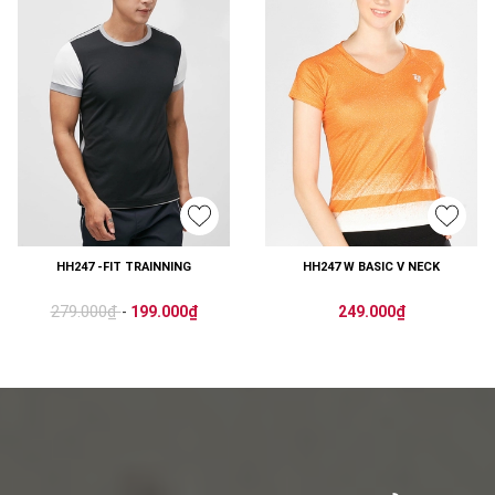
HH247 -FIT TRAINNING
HH247 W BASIC V NECK
279.000₫
-
199.000₫
249.000₫