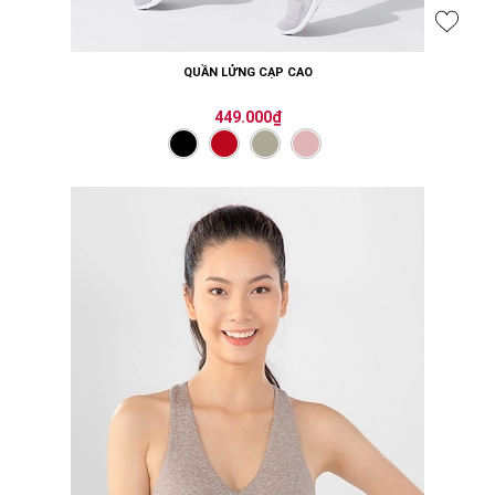
QUẦN LỬNG CẠP CAO
449.000₫